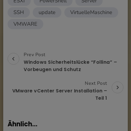
ESXI
PowerShell
Server
SSH
update
VirtuelleMaschine
VMWARE
Prev Post
Post
Windows Sicherheitslücke “Follina” –
Navigation
Vorbeugen und Schutz
Next Post
VMware vCenter Server Installation –
Teil 1
Ähnlich...