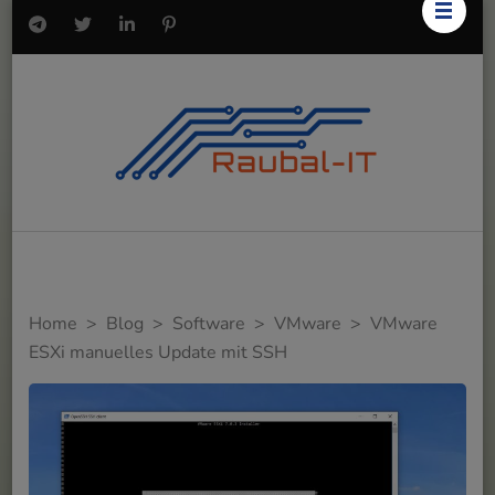
Home
>
Blog
>
Software
>
VMware
>
VMware
ESXi manuelles Update mit SSH