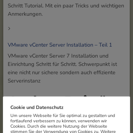
Schritt Tutorial. Mit ein paar Tricks und wichtigen
Anmerkungen.
VMware vCenter Server Installation – Teil 1
VMware vCenter Server 7 Installation und
Einrichtung Schritt für Schritt. Schwerpunkt ist
eine nicht nur sichere sondern auch effiziente
Serverinstanz
Andere Beiträge
Cookie und Datenschutz
Um unsere Webseite für Sie optimal zu gestalten und
fortlaufend verbessern zu können, verwenden wir
Cookies. Durch die weitere Nutzung der Webseite
stimmen Sie der Verwendung von Cookies zu. Weitere
KRITIS protection list with AI support