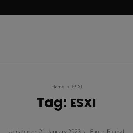
Home
>
ESXI
Tag:
ESXI
Updated on
21. January 2023
/
Eugen Raubal