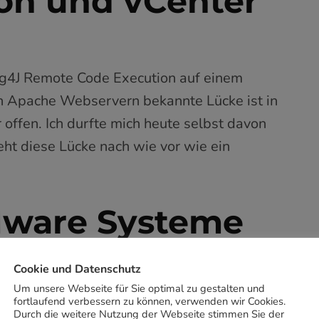
on und vCenter
Log4J Remote Code Execution auf einem
on Apache Webservern bekannte Lücke ist in
ffen. Ich durfte mich heute selbst davon
ht diese Lücke nach wie vor wie ein
Mware Systeme
Cookie und Datenschutz
Um unsere Webseite für Sie optimal zu gestalten und
Virtuell)
fortlaufend verbessern zu können, verwenden wir Cookies.
Durch die weitere Nutzung der Webseite stimmen Sie der