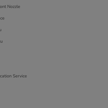
ont Nozzle
ice
u
zu
cation Service