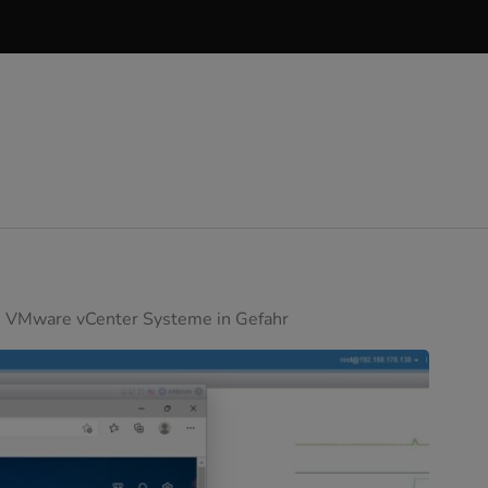
e VMware vCenter Systeme in Gefahr