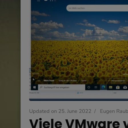
Updated on
25. June 2022
/
Eugen Raub
Viele VMware 