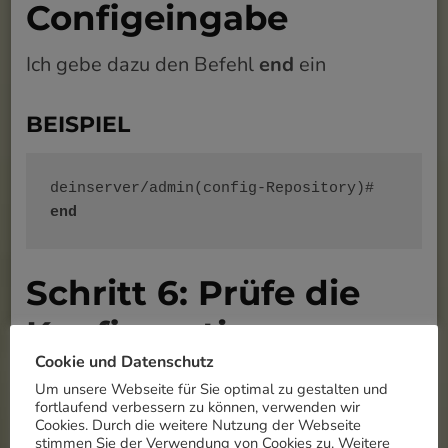
Configeingabe
Ich gebe dazu den Befehl
end
ein
BEISPIEL
deinserver/admin(config-Repository)# 
end
Schritt 6: Prüfe die
Konfiguration
Cookie und Datenschutz
Jetzt bitte prüfen ob die Eingaben
Um unsere Webseite für Sie optimal zu gestalten und
fortlaufend verbessern zu können, verwenden wir
übernommen wurden. Dazu kannst du den
Cookies. Durch die weitere Nutzung der Webseite
Befehl
show running services
nutzen oder
stimmen Sie der Verwendung von Cookies zu. Weitere