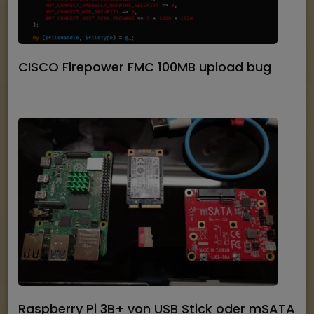
CISCO Firepower FMC 100MB upload bug
Raspberry Pi 3B+ von USB Stick oder mSATA