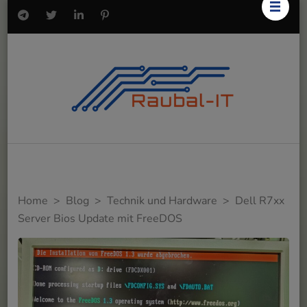
Home
>
Blog
>
Technik und Hardware
>
Dell R7xx
Server Bios Update mit FreeDOS