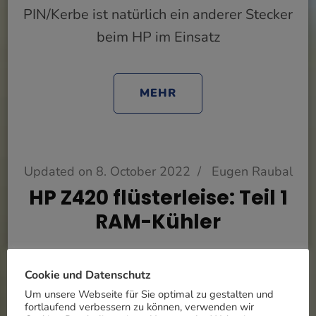
PIN/Kerbe ist natürlich ein anderer Stecker
beim HP im Einsatz
MEHR
Updated on
8. October 2022
/
Eugen Raubal
HP Z420 flüsterleise: Teil 1
RAM-Kühler
Cookie und Datenschutz
Um unsere Webseite für Sie optimal zu gestalten und
fortlaufend verbessern zu können, verwenden wir