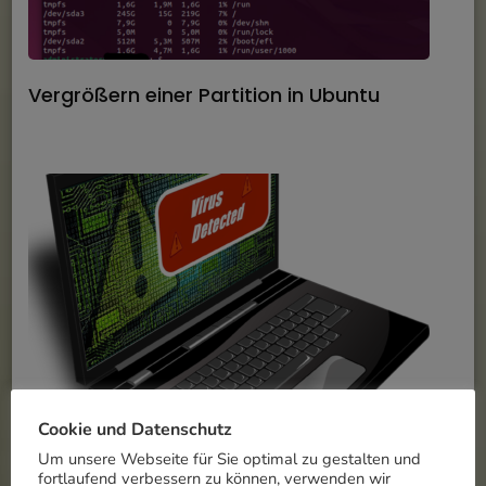
Vergrößern einer Partition in Ubuntu
Cookie und Datenschutz
Um unsere Webseite für Sie optimal zu gestalten und
Quick FIX for the Microsoft CrowdStrike bug
fortlaufend verbessern zu können, verwenden wir