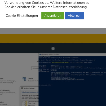
Verwendung von Cookies zu. Weitere Informationen zu
Cookies erhalten Sie in unserer Datenschutzerklärung.
Updated on
7. April 2022
/
Eugen Raubal
Cookie Einstellungen
Akzeptieren
Ablehnen
Server 2012 R2 langsam m