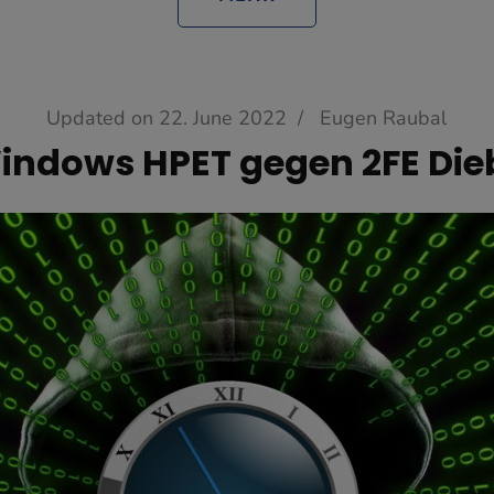
Updated on
22. June 2022
/
Eugen Raubal
indows HPET gegen 2FE Die