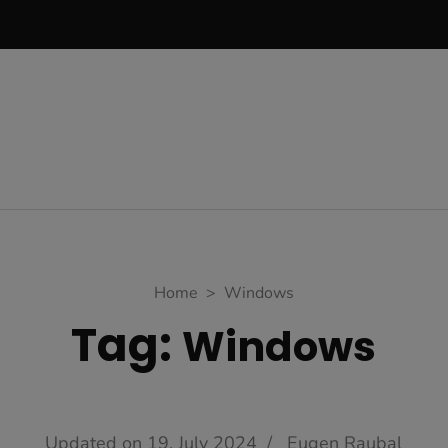
Home
>
Windows
Tag:
Windows
Updated on
19. July 2024
/
Eugen Raubal