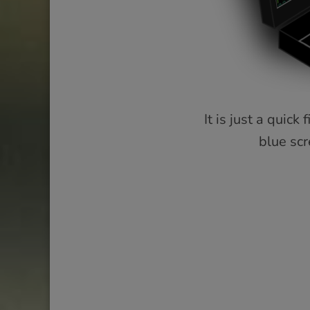
It is just a quic
blue scr