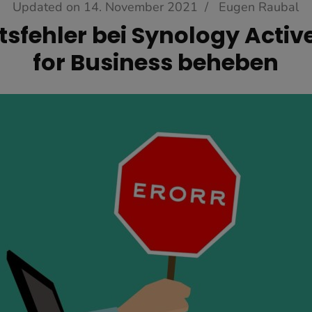
Updated on
14. November 2021
/
Eugen Raubal
atsfehler bei Synology Acti
for Business beheben