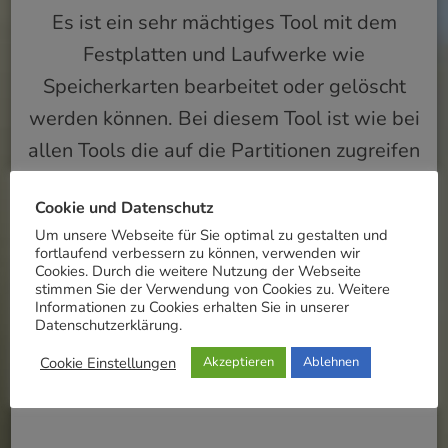
Es ist ein sehr mächtiges Tool mit dem
Festplatten und Laufwerke wie
Speicherkarten bearbeitet oder gelöscht
werden können. Bei diesem Tool ist wie bei
allen Tools die auf die Partitionen zugreifen
VORSICHT geboten damit keine
Cookie und Datenschutz
unerwünschte Löschung von
Um unsere Webseite für Sie optimal zu gestalten und
Systempartitionen passiert.
fortlaufend verbessern zu können, verwenden wir
Cookies. Durch die weitere Nutzung der Webseite
stimmen Sie der Verwendung von Cookies zu. Weitere
Informationen zu Cookies erhalten Sie in unserer
Datenschutzerklärung.
MEHR
Cookie Einstellungen
Akzeptieren
Ablehnen