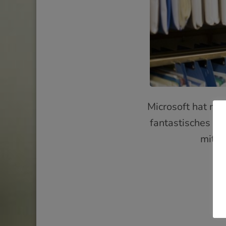
Microsoft hat mit
fantastisches To
mit O