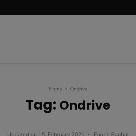
Home
>
Ondrive
Tag:
Ondrive
Updated on
15. February 2021
/
Eugen Raubal