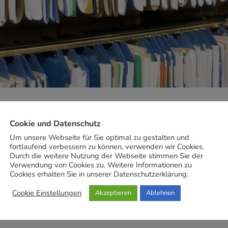
 der App Microsoft Lens früher “OfficeLens” für A
ol für Dokumentenarchivierung geschaffen. Es bie
Cookie und Datenschutz
Um unsere Webseite für Sie optimal zu gestalten und
neDrive kostenlos eine PDF Archivierung von Be
fortlaufend verbessern zu können, verwenden wir Cookies.
Durch die weitere Nutzung der Webseite stimmen Sie der
Verwendung von Cookies zu. Weitere Informationen zu
Cookies erhalten Sie in unserer Datenschutzerklärung.
MEHR
Cookie Einstellungen
Akzeptieren
Ablehnen