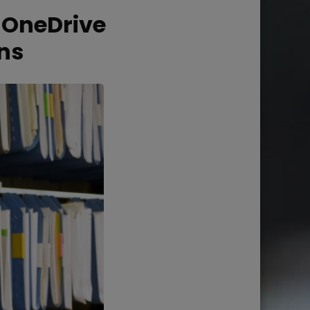
 OneDrive
ens