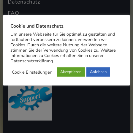
Datenschutz
FAQ
Cookie und Datenschutz
Cookie-Einstellungen
Um unsere Webseite für Sie optimal zu gestalten und
fortlaufend verbessern zu können, verwenden wir
Cookies. Durch die weitere Nutzung der Webseite
stimmen Sie der Verwendung von Cookies zu. Weitere
Für eine Fernwartung bitte auf Button
Informationen zu Cookies erhalten Sie in unserer
Datenschutzerklärung.
klicken
Cookie Einstellungen
Akzeptieren
Ablehnen