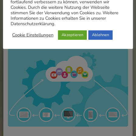
fortlaufend verbessern zu können, verwenden wir
Updated on
25. January 2021
/
Eugen Raubal
Cookies. Durch die weitere Nutzung der Webseite
stimmen Sie der Verwendung von Cookies zu. Weitere
Cloud-ETR: ONLINE
Informationen zu Cookies erhalten Sie in unserer
Speicherplatz für Ihre
Datenschutzerklärung.
Dateien
Cookie Einstellungen
Akzeptieren
Ablehnen