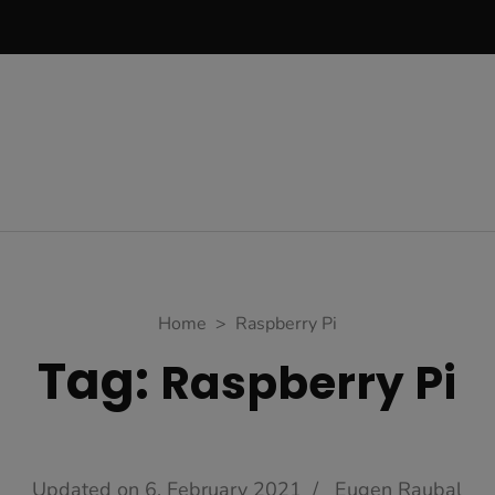
Home
>
Raspberry Pi
Tag:
Raspberry Pi
Updated on
6. February 2021
/
Eugen Raubal