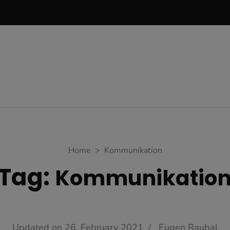
Home
>
Kommunikation
Tag:
Kommunikatio
Updated on
26. February 2021
/
Eugen Raubal