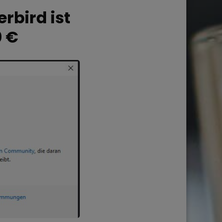
rbird ist
0 €