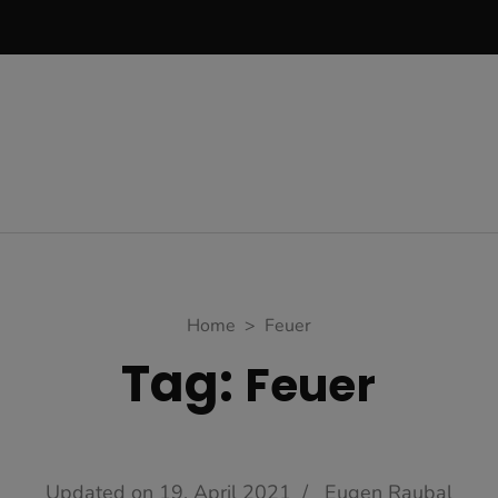
Home
>
Feuer
Tag:
Feuer
Updated on
19. April 2021
/
Eugen Raubal