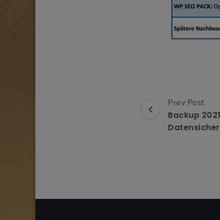
Prev Post
Post
Backup 202
Navigation
Datensiche