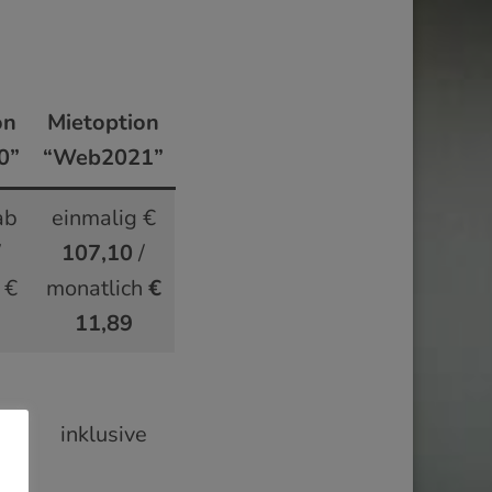
on
Mietoption
0”
“Web2021”
ab
einmalig €
/
107,10
/
 €
monatlich
€
11,89
e
inklusive