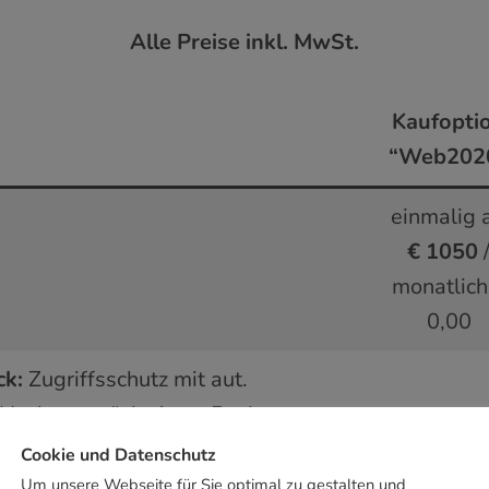
Alle Preise inkl. MwSt.
Kaufopti
“Web202
einmalig 
€ 1050
monatlich
0,00
ck:
Zugriffsschutz mit aut.
 Hackern, wöch. Auto-Backup,
inklusiv
 Prüfung jeden Besuchers oder
Cookie und Datenschutz
f potenzielle Gefahren.
Um unsere Webseite für Sie optimal zu gestalten und