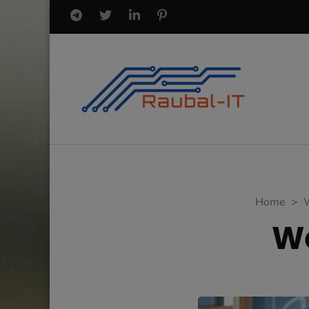
Home
>
We