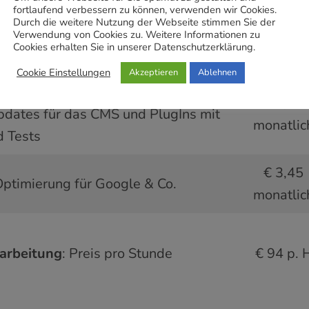
fortlaufend verbessern zu können, verwenden wir Cookies.
Durch die weitere Nutzung der Webseite stimmen Sie der
RO:
Theme-Lizenz mit PlugIns zur
Verwendung von Cookies zu. Weitere Informationen zu
inklusiv
Cookies erhalten Sie in unserer Datenschutzerklärung.
erschiedlichen Designs
Cookie Einstellungen
Akzeptieren
Ablehnen
e :
€ 2,26
dates für das CMS und PlugIns mit
monatlic
d Tests
€ 3,45
Optimierung für Google & Co.
monatlic
arbeitung
: Preis pro Stunde
€ 94 p. 