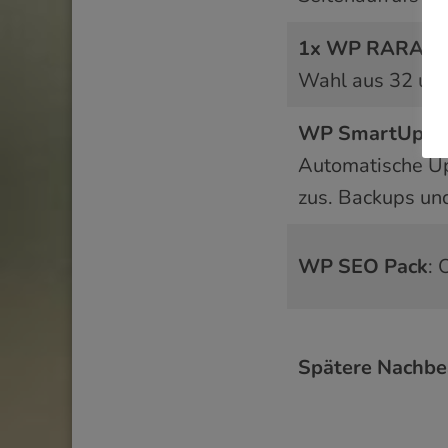
1x WP RARA P
Wahl aus 32 unt
WP SmartUpdat
Automatische Up
zus. Backups un
WP SEO Pack
: 
Spätere Nachbe