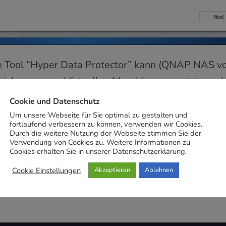
Tool “Hyper Data Protector” kann (QNAP NAS vor
sicherung von Virtuellen Maschinen genutzt werde
herung ist es jedoch nicht empfehlenswert.
Cookie und Datenschutz
Um unsere Webseite für Sie optimal zu gestalten und
fortlaufend verbessern zu können, verwenden wir Cookies.
Durch die weitere Nutzung der Webseite stimmen Sie der
Verwendung von Cookies zu. Weitere Informationen zu
Cookies erhalten Sie in unserer Datenschutzerklärung.
Cookie Einstellungen
Akzeptieren
Ablehnen