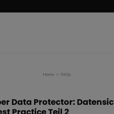
Home
>
FAQs
r Data Protector: Datensi
t Practice Teil 2