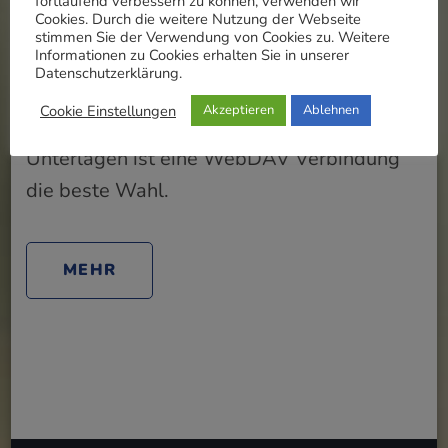
fortlaufend verbessern zu können, verwenden wir
Cookies. Durch die weitere Nutzung der Webseite
extra Schutz benötigen passt besser eine
stimmen Sie der Verwendung von Cookies zu. Weitere
Informationen zu Cookies erhalten Sie in unserer
FTP/FTPS Verbindung. Für besonders
Datenschutzerklärung.
wichtige Dateien wie Dokumente
Cookie Einstellungen
Akzeptieren
Ablehnen
Tabellenkalkulationen und geschäftliche
Unterlagen ist eine WebDAV Verbindung
die beste Wahl.
MEHR