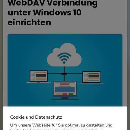
WebDAV Verbindung
unter Windows 10
einrichten
Cookie und Datenschutz
Für die Übertragung von großen Dateien
Um unsere Webseite für Sie optimal zu gestalten und
oder sehr vielen kleinen Dateien die keinen