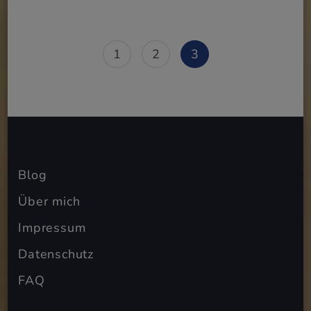
Posts
Page
Page
Page
1
2
3
pagination
Blog
Über mich
Impressum
Datenschutz
FAQ