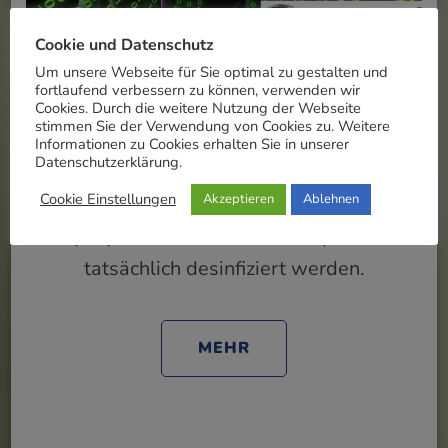
Cookie und Datenschutz
Um unsere Webseite für Sie optimal zu gestalten und
Voodooshield (VS) entfernt keine Viren
fortlaufend verbessern zu können, verwenden wir
wenn diese schon auf dem PC sind,
Cookies. Durch die weitere Nutzung der Webseite
stimmen Sie der Verwendung von Cookies zu. Weitere
sondern verhindert das diese auf den PC
Informationen zu Cookies erhalten Sie in unserer
Datenschutzerklärung.
kommen. Wenn ein Virus im Hintergrund
Cookie Einstellungen
Akzeptieren
Ablehnen
ausgeführt wird hilft kaum ein Anti-Virus
(AV) mehr da muss die Festplatte
tatsächlich desinfiziert werden.
MEHR