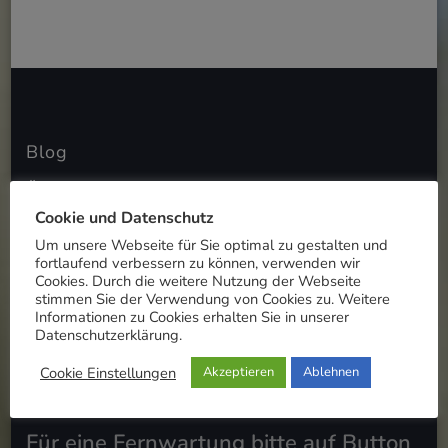
Blog
Über mich
Cookie und Datenschutz
Impressum
Um unsere Webseite für Sie optimal zu gestalten und
fortlaufend verbessern zu können, verwenden wir
Datenschutz
Cookies. Durch die weitere Nutzung der Webseite
stimmen Sie der Verwendung von Cookies zu. Weitere
FAQ
Informationen zu Cookies erhalten Sie in unserer
Datenschutzerklärung.
Cookie-Einstellungen
Cookie Einstellungen
Akzeptieren
Ablehnen
Für eine Fernwartung bitte auf Button